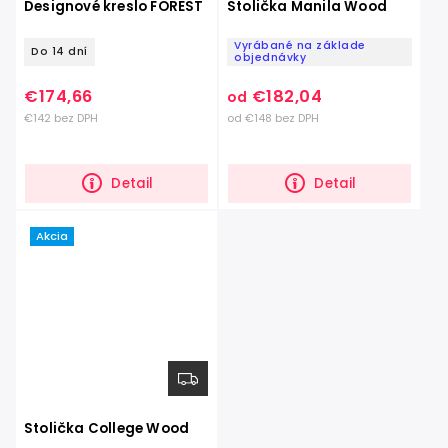
Designové kreslo FOREST
Stolička Manila Wood
Vyrábané na základe
Do 14 dní
objednávky
€174,66
€182,04
od
€142 bez DPH
od €148 bez DPH
Detail
Detail
Akcia
Stolička College Wood