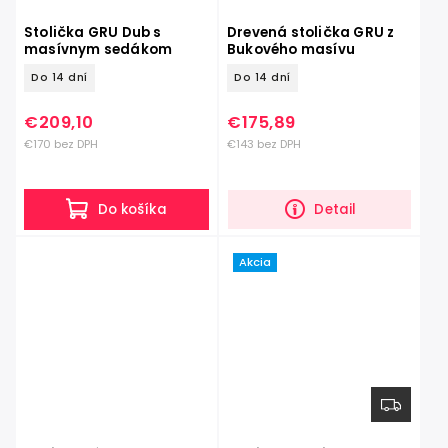
Stolička GRU Dub s
Drevená stolička GRU z
masívnym sedákom
Bukového masívu
Do 14 dní
Do 14 dní
€209,10
€175,89
€170 bez DPH
€143 bez DPH
Do košíka
Detail
Akcia