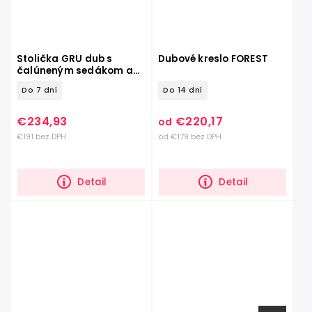
Stolička GRU dub s
Dubové kreslo FOREST
čalúneným sedákom a
opierkou
Do 7 dní
Do 14 dní
€234,93
€220,17
od
€191 bez DPH
od €179 bez DPH
Detail
Detail