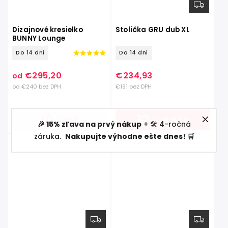
Dizajnové kresielko
Stolička GRU dub XL
BUNNY Lounge
Do 14 dní
Do 14 dní
€295,20
€234,93
od
od €240 bez DPH
€191 bez DPH
Detail
Do košíka
🎉 15% zľava na prvý nákup
+ 🛠️ 4-ročná
záruka.
Nakupujte výhodne ešte dnes! 🛒