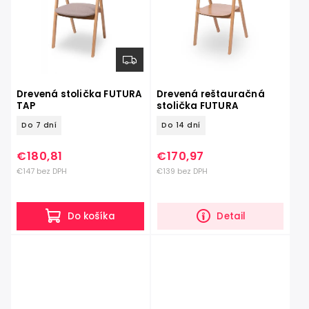
Drevená stolička FUTURA
Drevená reštauračná
TAP
stolička FUTURA
Do 7 dní
Do 14 dní
€180,81
€170,97
€147 bez DPH
€139 bez DPH
Do košíka
Detail