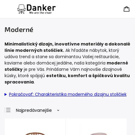
Moderné
Minimalistický dizajn, inovatívne materiály a dokonalé
línie moderných stoličiek.
Ak hľadáte nábytok, ktorý
udáva trend a stane sa dominantou Vašej reštaurácie,
kaviarne alebo domácej jedálne, naša kategória
moderné
stoličky
je pre Vás. Prinášame Vám najnovšie dizajnové
kúsky, ktoré spájajú
estetiku, komfort a špičkovú kvalitu
spracovania
.
Pokračovať: Charakteristika moderného dizajnu stoličiek
Najpredávanejšie
Najlacnejšie
Najdrahšie