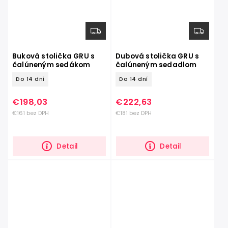
Buková stolička GRU s
Dubová stolička GRU s
čalúneným sedákom
čalúneným sedadlom
Do 14 dní
Do 14 dní
€198,03
€222,63
€161 bez DPH
€181 bez DPH
Detail
Detail