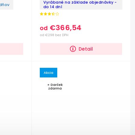
Vyrábané na základe objednávky -
ždňov
do 14 dní
€366,54
od
od €298 bez DPH
Detail
Akcia
+ Darček
zdarma