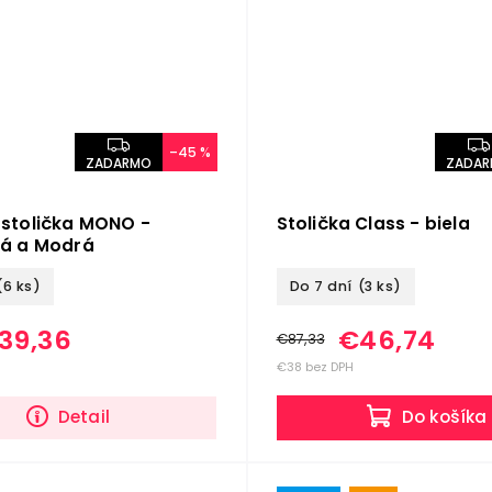
–45 %
ZADARMO
ZADA
 stolička MONO -
Stolička Class - biela
vá a Modrá
(6 ks)
Do 7 dní
(3 ks)
39,36
€46,74
€87,33
€38 bez DPH
Detail
Do košíka