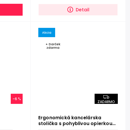
Detail
Akcia
+ Darček
zdarma
–6 %
ZADARMO
Ergonomická kancelárska
stolička s pohyblivou opierkou
X-PRO