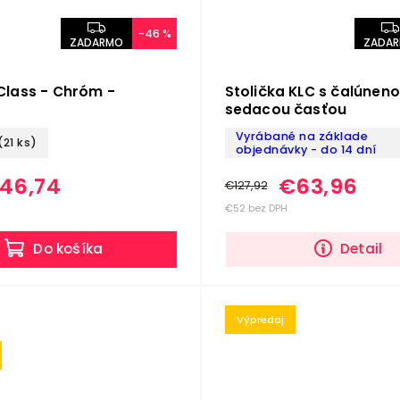
–46 %
ZADARMO
ZADA
 Class - Chróm -
Stolička KLC s čalúnen
sedacou časťou
Vyrábané na základe
(21 ks)
objednávky - do 14 dní
46,74
€63,96
€127,92
€52 bez DPH
Do košíka
Detail
Výpredaj