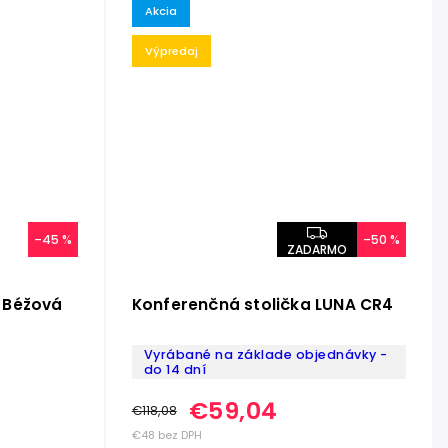
Akcia
Výpredaj
–45 %
–50 %
ZADARMO
- Béžová
Konferenčná stolička LUNA CR4
Vyrábané na základe objednávky -
do 14 dní
€59,04
€118,08
€48 bez DPH