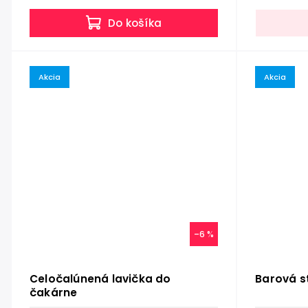
Do košíka
Akcia
Akcia
–6 %
Celočalúnená lavička do
Barová s
čakárne