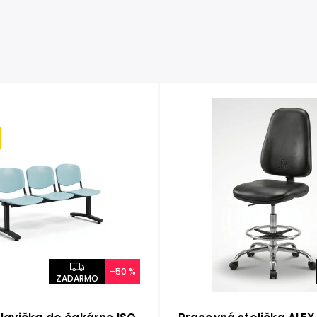
–50 %
ZADARMO