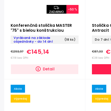
–50 %
ZADARMO
Konferenčná stolička MASTER
Stolička
"75" s bielou konštrukciou
Antracit
Vyrábané na základe
(18 ks)
Do 7 dní
objednávky - do 14 dní
€145,14
€
€293,97
€87,33
€118 bez DPH
€38 bez DPH
Detail
Akcia
Akcia
Výpredaj
Výpredaj