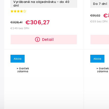
Vyrábané na objednávku - do 40
Do 7 dní
dní
€
€91,02
€306,27
€69 bez DPH
€328,41
€249 bez DPH
Detail
Akcia
Akcia
+ Darček
+ Darček
zdarma
zdarma