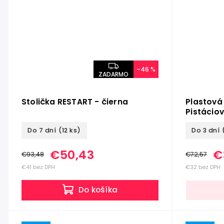
–46 %
ZADARMO
Stolička RESTART - čierna
Plastová
Pistácio
Do 7 dní
(12 ks)
Do 3 dní
€50,43
€
€93,48
€72,57
€41 bez DPH
€32 bez DPH
Do košíka