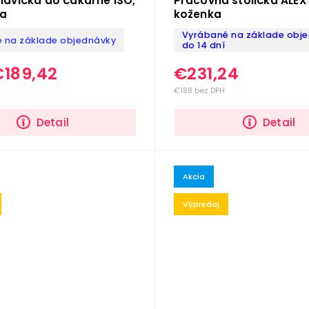
 lavička do čakárne ISO,
Pracovná stolička ALE
na
koženka
Vyrábané na základe obje
 na základe objednávky
do 14 dní
€189,42
€231,24
€188 bez DPH
Detail
Detail
Akcia
Výpredaj