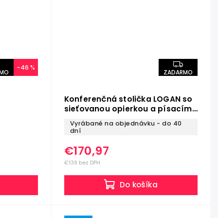
–46 %
RMO
ZADARMO
Konferenčná stolička LOGAN so
sieťovanou opierkou a písacím
stolíkom
Vyrábané na objednávku - do 40
dní
€170,97
€139 bez DPH
Do košíka