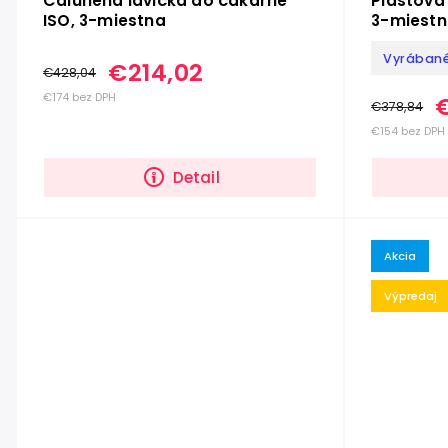
Čalúnená lavička do čakárne
Plastová
ISO, 3-miestna
3-miest
Vyrábané
€214,02
€428,04
€174 bez DPH
€378,84
€154 bez DPH
Detail
Akcia
Výpredaj