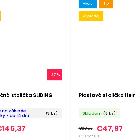
Akcia
Tip
Výpredaj
–37 %
čná stolička SLIDING
Plastová stolička Heir 
 na základe
(3 ks)
Skladom
(8 ks)
y - do 14 dní
€146,37
€47,97
€88,56
€39 bez DPH