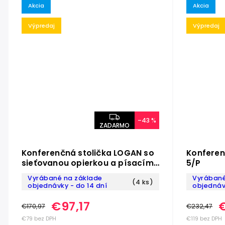
Akcia
Akcia
Výpredaj
Výpredaj
–43 %
ZADARMO
Konferenčná stolička LOGAN so
Konferen
sieťovanou opierkou a písacím
5/P
stolíkom
Vyrábané na základe
Vyrábané
(4 ks)
objednávky - do 14 dní
objednávk
€97,17
€170,97
€232,47
€79 bez DPH
€119 bez DPH