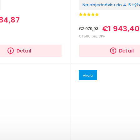
Na objednávku do 4-5 tý
84,87
€1 943,40
€2 079,93
€1 580 bez DPH
Detail
Detail
Akcia