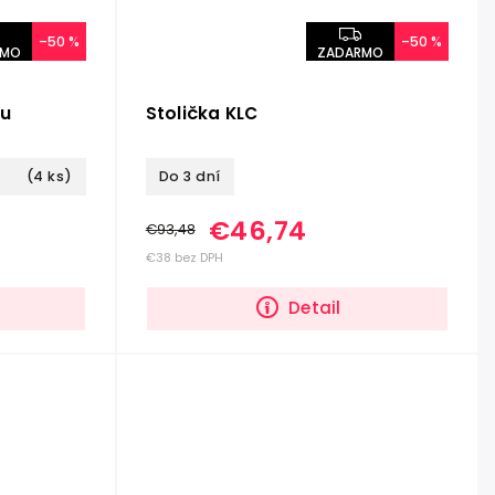
–50 %
–50 %
RMO
ZADARMO
ou
Stolička KLC
(4 ks)
Do 3 dní
€46,74
€93,48
€38 bez DPH
Detail