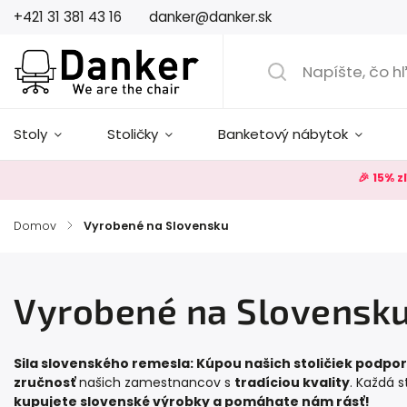
+421 31 381 43 16
danker@danker.sk
Stoly
Stoličky
Banketový nábytok
🎉 15% 
Domov
/
Vyrobené na Slovensku
Vyrobené na Slovensk
Sila slovenského remesla: Kúpou našich stoličiek podpo
zručnosť
našich zamestnancov s
tradíciou kvality
. Každá s
kupujete slovenské výrobky a pomáhate nám rásť!