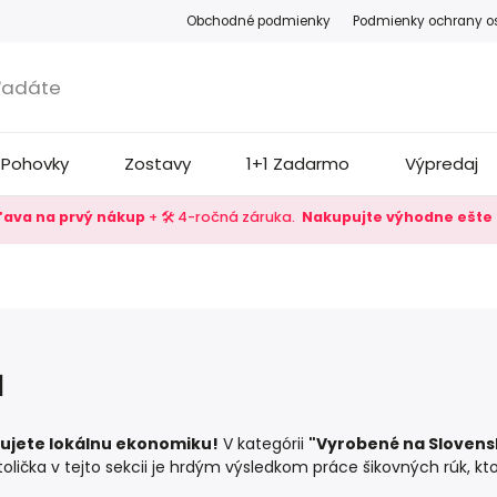
Obchodné podmienky
Podmienky ochrany o
Pohovky
Zostavy
1+1 Zadarmo
Výpredaj
zľava na prvý nákup
+ 🛠️ 4-ročná záruka.
Nakupujte výhodne ešte 
u
rujete lokálnu ekonomiku!
V kategórii
"Vyrobené na Slovens
tolička v tejto sekcii je hrdým výsledkom práce šikovných rúk, k