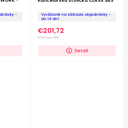
X WORK -
Kancelárska stolička CLASS SBS
dnávky -
Vyrábané na základe objednávky -
do 14 dní
€201,72
€164 bez DPH
Detail