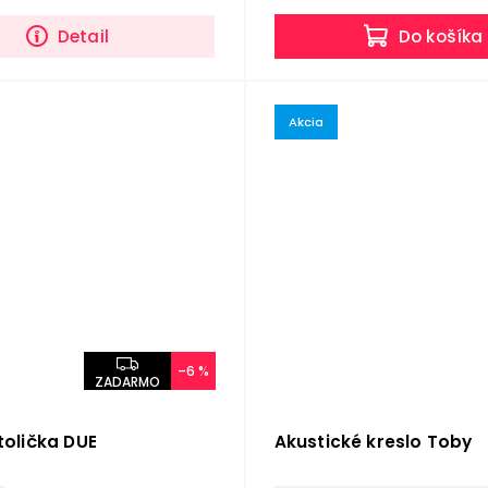
Detail
Do košíka
Akcia
–6 %
ZADARMO
tolička DUE
Akustické kreslo Toby