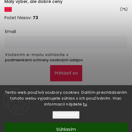
Malý výber, ale dobré ceny
(7%)
Počet hlasov:
73
Email
Vložením e-mailu súhlasíte s
podmienkami ochrany osobných údajov
Prihlásiť sa
Tento web používá soubory cookies. Dalším prechádzaním
tohoto webu vyjadrujete súhlas s ich používáním. Viac
informacií nájdete
tu
.
Nastavenie
Copyright 2026
Danker
. Všetky práva vyhradené.
Upraviť nastavenie cookies
Súhlasím