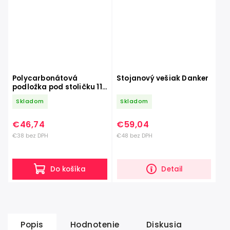
Polycarbonátová
Stojanový vešiak Danker
podložka pod stoličku 119
x78 cm
Skladom
Skladom
€46,74
€59,04
€38 bez DPH
€48 bez DPH
Do košíka
Detail
Popis
Hodnotenie
Diskusia