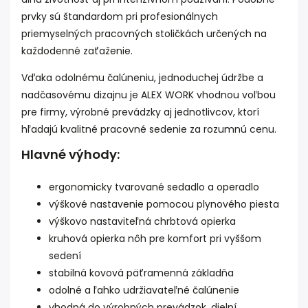
prvky sú štandardom pri profesionálnych
priemyselných pracovných stoličkách určených na
každodenné zaťaženie.
Vďaka odolnému čalúneniu, jednoduchej údržbe a
nadčasovému dizajnu je ALEX WORK vhodnou voľbou
pre firmy, výrobné prevádzky aj jednotlivcov, ktorí
hľadajú kvalitné pracovné sedenie za rozumnú cenu.
Hlavné výhody:
ergonomicky tvarované sedadlo a operadlo
výškové nastavenie pomocou plynového piesta
výškovo nastaviteľná chrbtová opierka
kruhová opierka nôh pre komfort pri vyššom
sedení
stabilná kovová päťramenná základňa
odolné a ľahko udržiavateľné čalúnenie
vhodná do výrobných prevádzok, dielní,