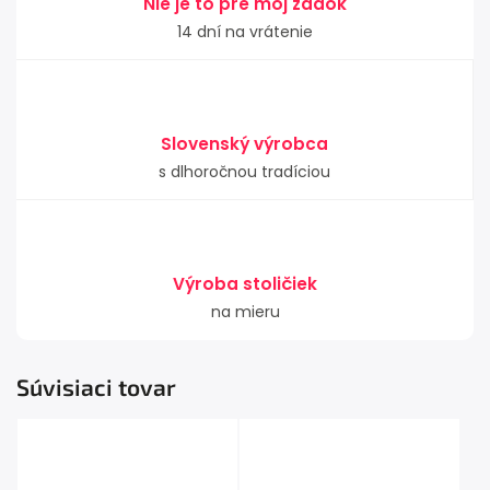
Nie je to pre môj zadok
14 dní na vrátenie
Slovenský výrobca
s dlhoročnou tradíciou
Výroba stoličiek
na mieru
Súvisiaci tovar