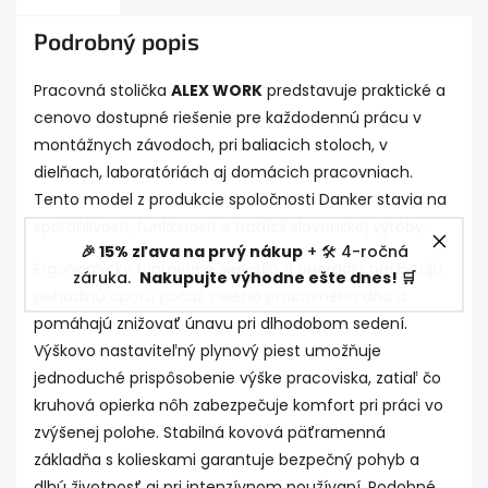
Podrobný popis
Pracovná stolička
ALEX WORK
predstavuje praktické a
cenovo dostupné riešenie pre každodennú prácu v
montážnych závodoch, pri baliacich stoloch, v
dielňach, laboratóriách aj domácich pracovniach.
Tento model z produkcie spoločnosti Danker stavia na
spoľahlivosti, funkčnosti a tradícii slovenskej výroby.
🎉 15% zľava na prvý nákup
+ 🛠️ 4-ročná
Ergonomicky tvarované sedadlo a operadlo poskytujú
záruka.
Nakupujte výhodne ešte dnes! 🛒
pohodlnú oporu počas celého pracovného dňa a
pomáhajú znižovať únavu pri dlhodobom sedení.
Výškovo nastaviteľný plynový piest umožňuje
jednoduché prispôsobenie výške pracoviska, zatiaľ čo
kruhová opierka nôh zabezpečuje komfort pri práci vo
zvýšenej polohe. Stabilná kovová päťramenná
základňa s kolieskami garantuje bezpečný pohyb a
dlhú životnosť aj pri intenzívnom používaní. Podobné