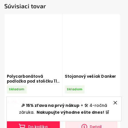
Súvisiaci tovar
Polycarbonátová
Stojanový vešiak Danker
podložka pod stoličku 119
x78 cm
Skladom
Skladom
€46,74
€59,04
🎉 15% zľava na prvý nákup
+ 🛠️ 4-ročná
€38 bez DPH
€48 bez DPH
záruka.
Nakupujte výhodne ešte dnes! 🛒
Do košíka
Detail