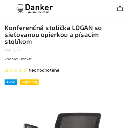
Konferenčná stolička LOGAN so
sieťovanou opierkou a písacím
stolíkom
Kód:
1634
Značka:
Danker
Neohodnotené
Akcia
Výpredaj