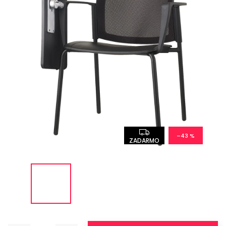
–43 %
ZADARMO