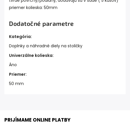
tvrdé povrchy/podlahy, dodávajú sa v sade ( 5 kusov)
priemer kolieska: 50mm
Dodatočné parametre
Kategória
:
Doplnky a náhradné diely na stoličky
Univerzálne kolieska
:
Áno
Priemer
:
50 mm
PRIJÍMAME ONLINE PLATBY