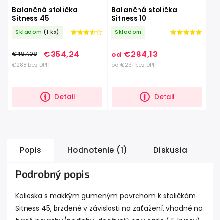
Balančná stolička
Balančná stolička
Sitness 45
Sitness 10
Skladom
(1 ks)
Skladom
€354,24
€284,13
€487,08
od
€288 bez DPH
od €231 bez DPH
Detail
Detail
Popis
Hodnotenie (1)
Diskusia
Podrobný popis
Kolieska s mäkkým gumeným povrchom k stoličkám
Sitness 45, brzdené v závislosti na zaťažení, vhodné na