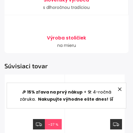
s dlhoročnou tradíciou
Výroba stoličiek
na mieru
Súvisiaci tovar
🎉 15% zľava na prvý nákup
+ 🛠️ 4-ročná
záruka.
Nakupujte výhodne ešte dnes! 🛒
–27 %