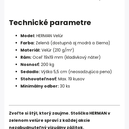
Technické parametre
Model:
HERMAN Velúr
Farba:
Zelená (dostupná aj modrá a čierna)
Materiál:
Velúr (210 g/m²)
Rám:
Oceľ 19x19 mm (kladivkový náter)
Nosnosť:
200 kg
Sedadlo:
Výška 5,5 cm (neosadzujúca pena)
Stohovateľnosť:
Max. 19 kusov
Minimálny odber:
30 ks
Zvoľte si štýl, ktorý zaujme. Stolička HERMAN v
zelenom velúre spraví z každej akcie
nezabudnuteľný vizuálny zážitok.