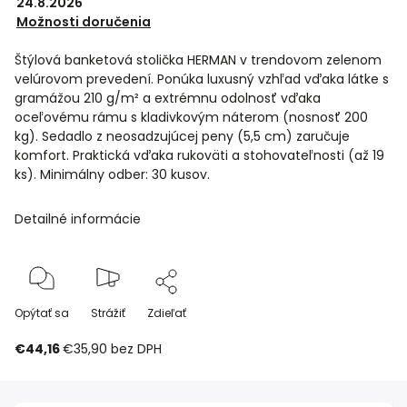
24.8.2026
Možnosti doručenia
Štýlová banketová stolička HERMAN v trendovom zelenom
velúrovom prevedení. Ponúka luxusný vzhľad vďaka látke s
gramážou 210 g/m² a extrémnu odolnosť vďaka
oceľovému rámu s kladivkovým náterom (nosnosť 200
kg). Sedadlo z neosadzujúcej peny (5,5 cm) zaručuje
komfort. Praktická vďaka rukoväti a stohovateľnosti (až 19
ks). Minimálny odber: 30 kusov.
Detailné informácie
Opýtať sa
Strážiť
Zdieľať
€44,16
€35,90 bez DPH