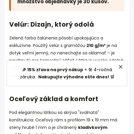
množstvo objednávky je 30 kusov.
Velúr: Dizajn, ktorý odolá
Zelená farba čalúnenia pôsobí upokojujúco a
exkluzívne. Použitý velúr s gramážou
210 g/m²
je na
dotyk veľmi jemný, no nenechajte sa oklamať – je
navrhnutý pre komerčnú záťaž. Látka je vysoko odolná
a prekvapivo ľahká na údržbu (čistiteľná vlhkou
🎉 15% zľava na prvý nákup
+ 🛠️ 4-ročná
handričkou), čo ocení každý prevádzkar.
záruka.
Nakupujte výhodne ešte dnes! 🛒
Oceľový základ a komfort
Pod elegantnou látkou sa skrýva "svalnatá"
konštrukcia. Oceľový rám s profilom 19 x 19 mm má
steny hrubé 1 mm a je chránený
kladivkovým