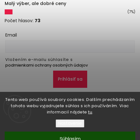
Malý výber, ale dobré ceny
(7%)
Počet hlasov:
73
Email
Vložením e-mailu súhlasíte s
podmienkami ochrany osobných údajov
Prihlásiť sa
Tento web používá soubory cookies. Dalším prechádzaním
tohoto webu vyjadrujete súhlas s ich používáním. Viac
informacií nájdete
tu
.
Nastavenie
Copyright 2026
Danker
. Všetky práva vyhradené.
Upraviť nastavenie cookies
Súhlasím