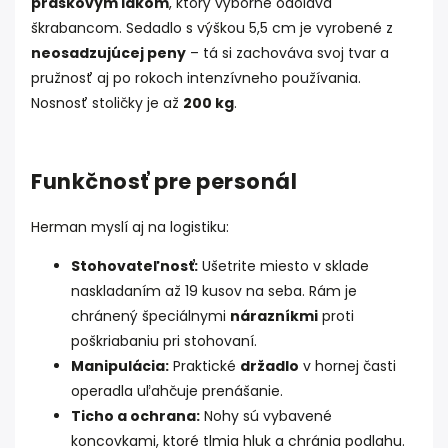
práškovým lakom
, ktorý výborne odoláva
škrabancom. Sedadlo s výškou 5,5 cm je vyrobené z
neosadzujúcej peny
– tá si zachováva svoj tvar a
pružnosť aj po rokoch intenzívneho používania.
Nosnosť stoličky je až
200 kg
.
Funkčnosť pre personál
Herman myslí aj na logistiku:
Stohovateľnosť:
Ušetrite miesto v sklade
naskladaním až 19 kusov na seba. Rám je
chránený špeciálnymi
nárazníkmi
proti
poškriabaniu pri stohovaní.
Manipulácia:
Praktické
držadlo
v hornej časti
operadla uľahčuje prenášanie.
Ticho a ochrana:
Nohy sú vybavené
koncovkami, ktoré tlmia hluk a chránia podlahu.