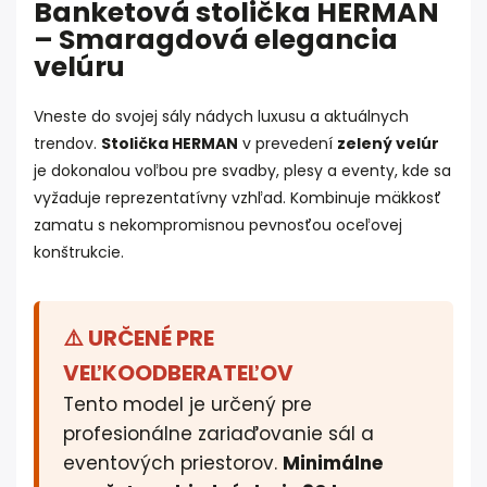
Banketová stolička HERMAN
– Smaragdová elegancia
velúru
Vneste do svojej sály nádych luxusu a aktuálnych
trendov.
Stolička HERMAN
v prevedení
zelený velúr
je dokonalou voľbou pre svadby, plesy a eventy, kde sa
vyžaduje reprezentatívny vzhľad. Kombinuje mäkkosť
zamatu s nekompromisnou pevnosťou oceľovej
konštrukcie.
⚠️ URČENÉ PRE
VEĽKOODBERATEĽOV
Tento model je určený pre
profesionálne zariaďovanie sál a
eventových priestorov.
Minimálne