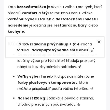
Táto
barová stolička
je skvelou voľbou pre tých, ktorí
hľadajú
komfort
a
štýl
za rozumnú cenu. Vďaka
veľkému výberu farieb
a
dostatočnému miestu
na sedenie
je ideálna pre
reštaurácie
,
bary
, alebo
kuchyne
.
Kľúčové vlastnosti:
🎉 15% zľava na prvý nákup
+ 🛠️ 4-ročná
záruka.
Nakupujte výhodne ešte dnes! 🛒
Cenovo dostupná
: Kvalita za výbornú cenu –
ideálny výber pre tých, ktorí hľadajú praktický
nábytok bez zbytočných nákladov. 💰
Veľký výber farieb
: K dispozícii máte rôzne
farby plastových komponentov
, ktoré
môžete prispôsobiť podľa vášho interiéru. 🎨
Nosnosť 120 kg
: Stolička je pevná a stabilná,
vhodná pre rôznych používateľov. 💪