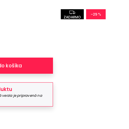
–29 %
ZADARMO
do košíka
duktu
 verzia je pripravená na