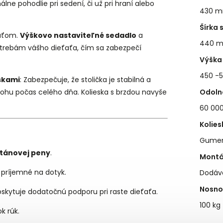
ne pohodlie pri sedení, či už pri hraní alebo
430 
Šírka 
ťaťom.
Výškovo nastaviteľné sedadlo
a
440 
otrebám vášho dieťaťa, čím sa zabezpečí
Výška 
450 -
skami
: Zabezpečuje, že stolička je stabilná a
hu počas celého dňa. Kolieska s brzdou navyše
Odoln
60 000
Kolies
Gume
tánovej peny
.
Mont
príjemné na dotyk.
Dodáv
Nosno
Poskytuje dodatočnú podporu pri raste dieťaťa.
100 kg
k rúk.