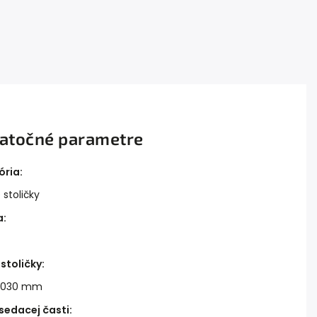
atočné parametre
ória
:
 stoličky
a
:
stoličky
:
 1030 mm
sedacej časti
: