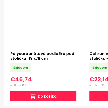
Polycarbonátová podložka pod
Ochranná
stoličku 119 x78 cm
stoličku
Transpa
Skladom
Skladom
€46,74
€22,1
€38 bez DPH
€18 bez DPH
Do košíka