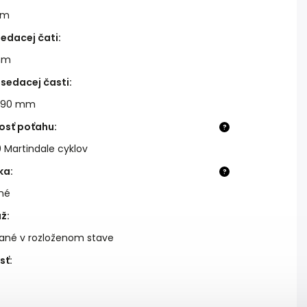
mm
sedacej čati
:
mm
sedacej časti
:
590 mm
osť poťahu
:
?
 Martindale cyklov
ka
:
?
né
áž
:
ané v rozloženom stave
sť
: