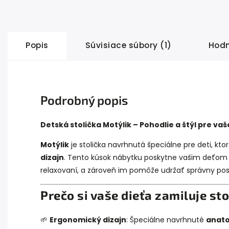
Popis
Súvisiace súbory (1)
Hodn
Podrobný popis
Detská stolička Motýlik – Pohodlie a štýl pre vaš
Motýlik
je stolička navrhnutá špeciálne pre deti, kt
dizajn
. Tento kúsok nábytku poskytne vašim deťom o
relaxovaní, a zároveň im pomôže udržať správny pos
Prečo si vaše dieťa zamiluje st
🌱
Ergonomický dizajn
: Špeciálne navrhnuté
anato