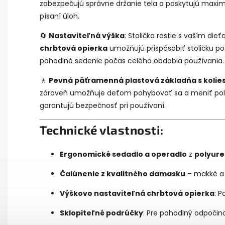
zabezpečujú správne držanie tela a poskytujú maximál
písaní úloh.
🔄
Nastaviteľná výška
: Stolička rastie s vaším die
chrbtová opierka
umožňujú prispôsobiť stoličku p
pohodlné sedenie počas celého obdobia používania.
🚶
Pevná päťramenná plastová základňa s kolie
zároveň umožňuje deťom pohybovať sa a meniť polo
garantujú bezpečnosť pri používaní.
Technické vlastnosti:
Ergonomické sedadlo a operadlo
z
polyure
Čalúnenie z kvalitného damasku
– mäkké a 
Výškovo nastaviteľná chrbtová opierka
: 
Sklopiteľné podrúčky
: Pre pohodlný odpočino