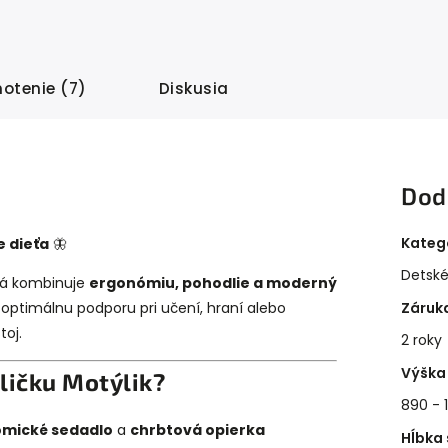
otenie (7)
Diskusia
Dod
Kateg
e dieťa
🦋
Detské
orá kombinuje
ergonómiu, pohodlie a moderný
ptimálnu podporu pri učení, hraní alebo
Záruk
toj.
2 roky
Výška 
oličku Motýlik?
890 -
mické sedadlo
a
chrbtová opierka
Hĺbka 