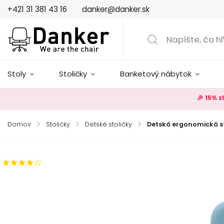
+421 31 381 43 16
danker@danker.sk
Stoly
Stoličky
Banketový nábytok
🎉 15% 
Domov
/
Stoličky
/
Detské stoličky
/
Detská ergonomická st
7 hodnotení