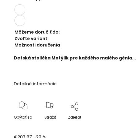
Môžeme doručiť do:
Zvoľte variant
Možnosti doručenia
Detská stolička Motýlik pre každého malého génia...
Detailné informácie
Opýtať sa
Strážiť
Zdieľať
€207,87
–29 %