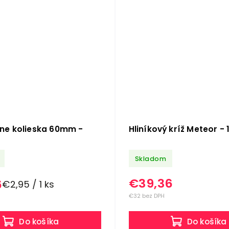
lne kolieska 60mm -
Hliníkový kríž Meteor - 
Skladom
€39,36
6
€2,95 / 1 ks
€32 bez DPH
Do košíka
Do košíka