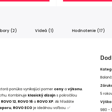
bory (2)
Videá (1)
Hodnotenie (17)
Dod
Kateg
Balanč
Záruk
, ktorá ponúka vynikajúci pomer
ceny
a
výkonu
.
5 roko
trhu. Kombinuje
klasický dizajn
s pokročilou
o
ROVO 12
,
ROVO 16
a
ROVO XP
. Ak hľadáte
Výška 
 oporu
,
ROVO ECO
je ideálnou voľbou. ✅
980 -