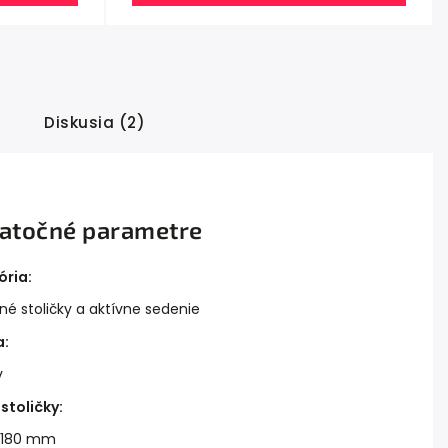
Diskusia (2)
atočné parametre
ória
:
né stoličky a aktívne sedenie
a
:
v
stoličky
:
 1180 mm