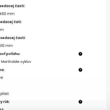
sedacej časti
:
 460 mm
sedacej čati
:
mm
sedacej časti
:
 510 mm
osť poťahu
:
?
 Martindale cyklov
ka
:
?
vé
 plast
y rúk
:
?
ké