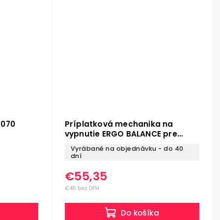
1070
Príplatková mechanika na
vypnutie ERGO BALANCE pre
stoličky ROVO
Vyrábané na objednávku - do 40
dní
€55,35
€45 bez DPH
Do košíka