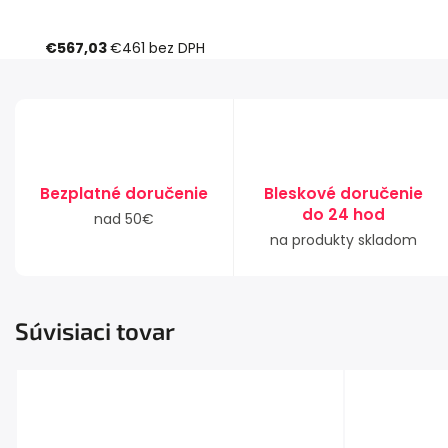
€567,03
€461
bez DPH
Bezplatné doručenie
Bleskové doručenie
do 24 hod
nad 50€
na produkty skladom
Súvisiaci tovar