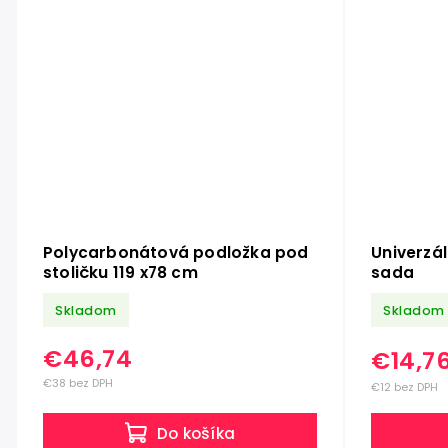
Polycarbonátová podložka pod
Univerzá
stoličku 119 x78 cm
sada
Skladom
Skladom
€46,74
€14,7
€38 bez DPH
€12 bez DPH
Do košíka