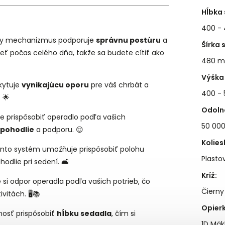
Hĺbka 
400 -
lny mechanizmus podporuje
správnu postúru
a
Šírka 
dieť počas celého dňa, takže sa budete cítiť ako
480 
Výška 
skytuje
vynikajúcu oporu
pre váš chrbát a
400 -
 🌟
Odoln
e prispôsobiť operadlo podľa vašich
50 000
pohodlie
a podporu. 😌
Kolies
Tento systém umožňuje prispôsobiť polohu
Plasto
odlie pri sedení. 🛋️
Kríž
:
e si odpor operadla podľa vašich potrieb, čo
Čierny
vitách. 🖥️📚
Opierk
ožnosť prispôsobiť
hĺbku sedadla
, čím si
1D Mäk