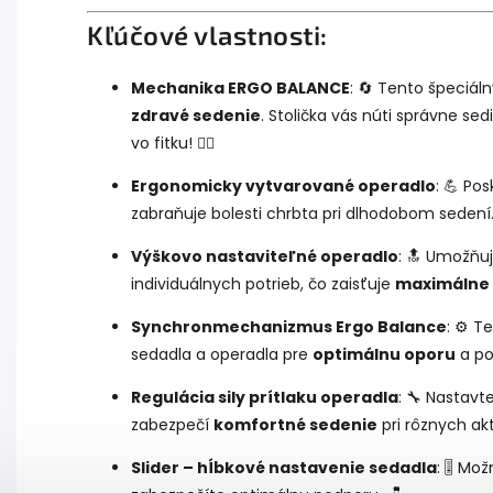
Kľúčové vlastnosti:
Mechanika ERGO BALANCE
: 🔄 Tento špeciá
zdravé sedenie
. Stolička vás núti správne se
vo fitku! 🏋️‍♂️
Ergonomicky vytvarované operadlo
: 💪 Po
zabraňuje bolesti chrbta pri dlhodobom sedení.
Výškovo nastaviteľné operadlo
: 🔝 Umožňuj
individuálnych potrieb, čo zaisťuje
maximálne 
Synchronmechanizmus Ergo Balance
: ⚙️ 
sedadla a operadla pre
optimálnu oporu
a poh
Regulácia sily prítlaku operadla
: 🔧 Nastavt
zabezpečí
komfortné sedenie
pri rôznych akti
Slider – hĺbkové nastavenie sedadla
: 🎚️ M