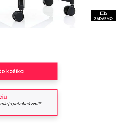
ZADARMO
do košíka
ciu
ie je potrebné zvoliť