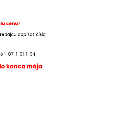
iu cenu!
redajcu dopísať číslo
1-87, 1-91, 1-94
 do konca mája