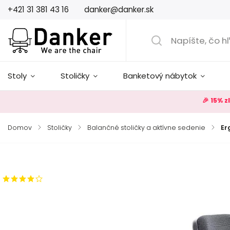
+421 31 381 43 16
danker@danker.sk
Stoly
Stoličky
Banketový nábytok
🎉 15% 
Domov
/
Stoličky
/
Balančné stoličky a aktívne sedenie
/
Er
Značka:
Rovo
17 hodnotení