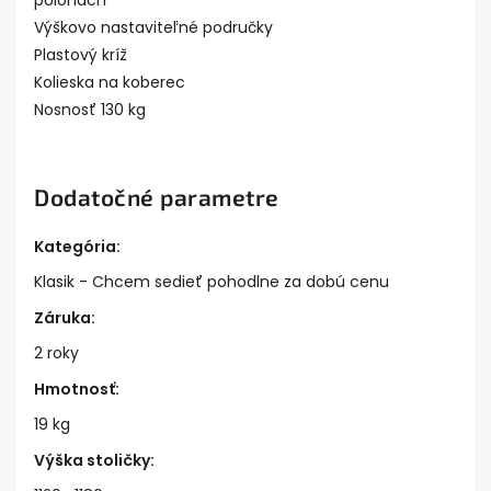
polohách
Výškovo nastaviteľné područky
Plastový kríž
Kolieska na koberec
Nosnosť 130 kg
Dodatočné parametre
Kategória
:
Klasik - Chcem sedieť pohodlne za dobú cenu
Záruka
:
2 roky
Hmotnosť
:
19 kg
Výška stoličky
: