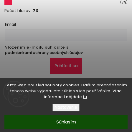
(7%)
Počet hlasov:
73
Email
Vložením e-mailu súhlasíte s
podmienkami ochrany osobných údajov
Prihlásiť sa
Tento web používá soubory cookies. Dalším prechádzaním
tohoto webu vyjadrujete súhlas s ich používáním. Viac
informacií nájdete
tu
.
Nastavenie
Copyright 2026
Danker
. Všetky práva vyhradené.
Upraviť nastavenie cookies
Súhlasím
Vytvořil
Shoptet
| Design
Shoptak.cz