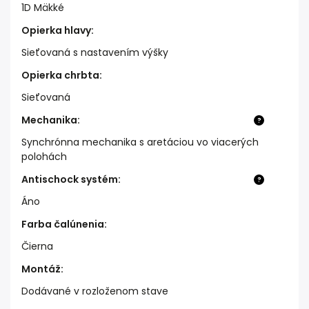
1D Mäkké
Opierka hlavy
:
Sieťovaná s nastavením výšky
Opierka chrbta
:
Sieťovaná
Mechanika
:
?
Synchrónna mechanika s aretáciou vo viacerých
polohách
Antischock systém
:
?
Áno
Farba čalúnenia
:
Čierna
Montáž
:
Dodávané v rozloženom stave