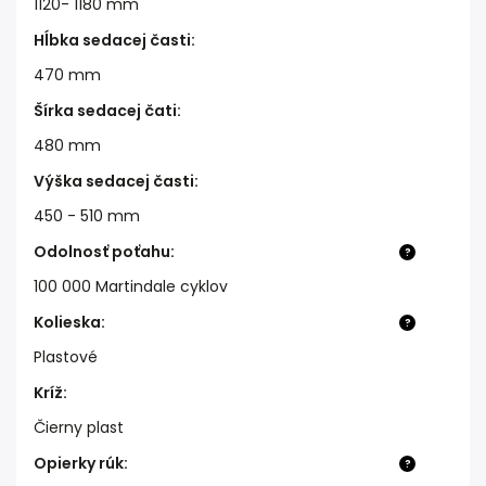
1120- 1180 mm
Hĺbka sedacej časti
:
470 mm
Šírka sedacej čati
:
480 mm
Výška sedacej časti
:
450 - 510 mm
Odolnosť poťahu
:
?
100 000 Martindale cyklov
Kolieska
:
?
Plastové
Kríž
:
Čierny plast
Opierky rúk
:
?