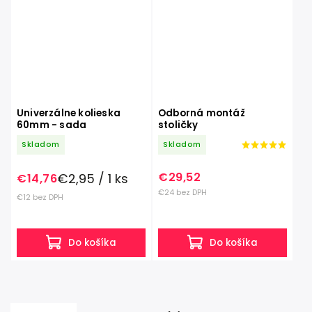
Univerzálne kolieska
Odborná montáž
60mm - sada
stoličky
Skladom
Skladom
€29,52
€2,95 / 1 ks
€14,76
€24 bez DPH
€12 bez DPH
Do košíka
Do košíka