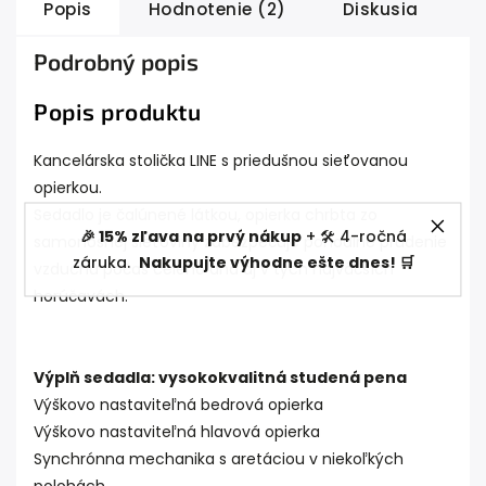
Popis
Hodnotenie (2)
Diskusia
Podrobný popis
Popis produktu
Kancelárska stolička LINE s priedušnou sieťovanou
opierkou.
Sedadlo je čalúnené látkou, opierka chrbta zo
🎉 15% zľava na prvý nákup
+ 🛠️ 4-ročná
samonosnej sieťoviny zabezpečuje pohodlné prúdenie
záruka.
Nakupujte výhodne ešte dnes! 🛒
vzduchu počas celého dňa aj v tých najväčších
horúčavách.
Výplň sedadla: vysokokvalitná studená pena
Výškovo nastaviteľná bedrová opierka
Výškovo nastaviteľná hlavová opierka
Synchrónna mechanika s aretáciou v niekoľkých