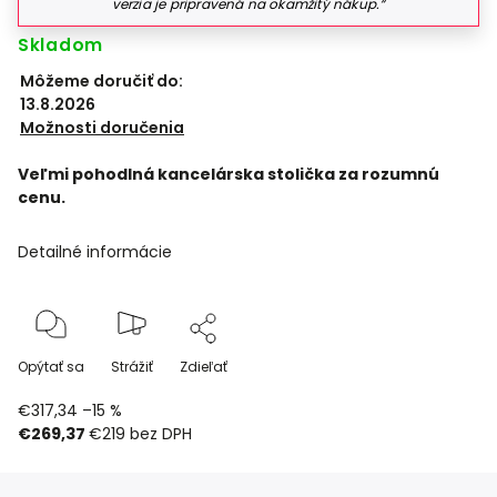
verzia je pripravená na okamžitý nákup.“
Skladom
Môžeme doručiť do:
13.8.2026
Možnosti doručenia
Veľmi pohodlná kancelárska stolička za rozumnú
cenu.
Detailné informácie
Opýtať sa
Strážiť
Zdieľať
€317,34
–15 %
€269,37
€219
bez DPH