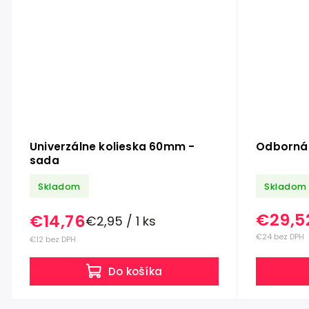
Univerzálne kolieska 60mm -
Odborná 
sada
Skladom
Skladom
€29,5
€14,76
€2,95 / 1 ks
€24 bez DPH
€12 bez DPH
Do košíka