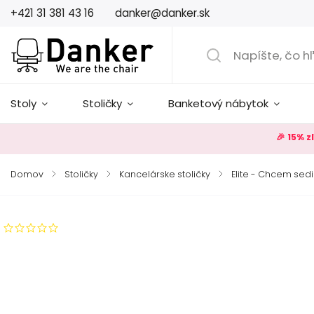
+421 31 381 43 16
danker@danker.sk
Stoly
Stoličky
Banketový nábytok
🎉 15% 
Domov
/
Stoličky
/
Kancelárske stoličky
/
Elite - Chcem sed
Neohodnotené