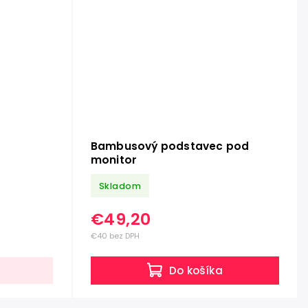
Bambusový podstavec pod
monitor
Skladom
€49,20
€40 bez DPH
Do košíka