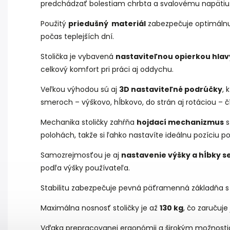
predchádzať bolestiam chrbta a svalovému napätiu
Použitý
priedušný materiál
zabezpečuje optimálnu 
počas teplejších dní.
Stolička je vybavená
nastaviteľnou opierkou hlav
celkový komfort pri práci aj oddychu.
Veľkou výhodou sú aj
3D nastaviteľné podrúčky
, 
smeroch – výškovo, hĺbkovo, do strán aj rotáciou – č
Mechanika stoličky zahŕňa
hojdací mechanizmus
s
polohách, takže si ľahko nastavíte ideálnu pozíciu po
Samozrejmosťou je aj
nastavenie výšky a hĺbky s
podľa výšky používateľa.
Stabilitu zabezpečuje pevná päťramenná základňa s 
Maximálna nosnosť stoličky je až
130 kg
, čo zaručuje
Vďaka prepracovanej ergonómii a širokým možnosti