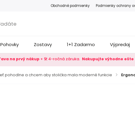
Obchodné podmienky
Podmienky ochrany o
Pohovky
Zostavy
1+1 Zadarmo
Výpredaj
zľava na prvý nákup
+ 🛠️ 4-ročná záruka.
Nakupujte výhodne ešte 
ieť pohodlne a chcem aby stolička mala moderné funkcie
/
Ergono