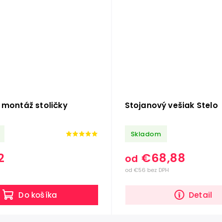
montáž stoličky
Stojanový vešiak Stelo
Skladom
2
€68,88
od
od €56 bez DPH
Do košíka
Detail