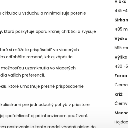
Hĺbka 
.
445-
cirkuláciu vzduchu a minimalizuje potenie
Šírka 
485 
y
, ktorá poskytuje oporu krčnej chrbtici a zvyšuje
Výška
595 
ktoré si môžete prispôsobiť vo viacerých
ím odľahčíte ramená, krk aj zápästia.
Výška 
430 -
 možnosťou uzamknutia vo viacerých
dľa vašich preferencií.
Farba
Čierna
edu
, ktoré umožňuje presné prispôsobenie
Kríž
:
Čierny 
kolieskami pre jednoduchý pohyb v priestore.
Mecha
 jej spoľahlivosť aj pri intenzívnom používaní.
Hojdac
am nastavenia je tento model vhodný nielen do