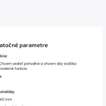
atočné parametre
ória
:
- Chcem sedieť pohodlne a chcem aby stolička
moderné funkcie
a
:
stoličky
:
1240 mm