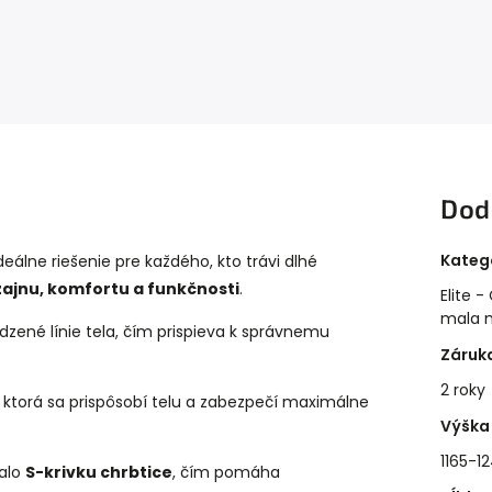
Dod
Kateg
eálne riešenie pre každého, kto trávi dlhé
ajnu, komfortu a funkčnosti
.
Elite 
mala 
dzené línie tela, čím prispieva k správnemu
Záruk
2 roky
, ktorá sa prispôsobí telu a zabezpečí maximálne
Výška 
1165-
valo
S-krivku chrbtice
, čím pomáha