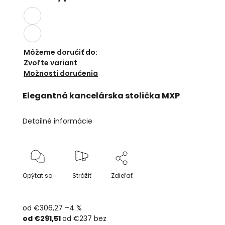
Môžeme doručiť do:
Zvoľte variant
Možnosti doručenia
Elegantná kancelárska stolička MXP
Detailné informácie
Opýtať sa
Strážiť
Zdieľať
od €306,27
–4 %
od
€291,51
od
€237
bez