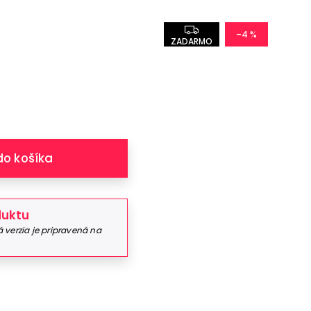
–4 %
ZADARMO
do košíka
duktu
 verzia je pripravená na