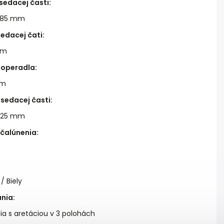
sedacej časti
:
485 mm
sedacej čati
:
mm
 operadla
:
mm
sedacej časti
:
525 mm
 čalúnenia
:
/ Biely
nia
:
ia s aretáciou v 3 polohách