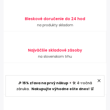
Bleskové doručenie do 24 hod
na produkty skladom
Najväčšie skladové zásoby
na slovenskom trhu
Nie je to pre môj zadok
🎉 15% zľava na prvý nákup
+ 🛠️ 4-ročná
14 dní na vrátenie
záruka.
Nakupujte výhodne ešte dnes! 🛒