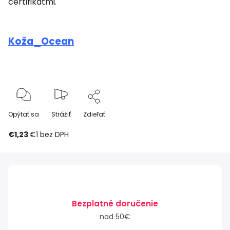
certifikátmi.
Koža_Ocean
Opýtať sa
Strážiť
Zdieľať
€1,23
€1 bez DPH
Bezplatné doručenie
nad 50€