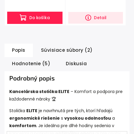
Do košíka
Detail
Popis
Súvisiace súbory (2)
Hodnotenie (5)
Diskusia
Podrobný popis
Kancelárska stolička ELITE
– Komfort a podpora pre
každodenné nároky 🏆
Stolička
ELITE
je navrhnutá pre tých, ktorí hľadajú
ergonomické riešenie
s
vysokou odolnosťou
a
komfortom
. Je ideálna pre dlhé hodiny sedenia v
kancelárii a poskytuje
optimálnu oporu
aj pre osoby