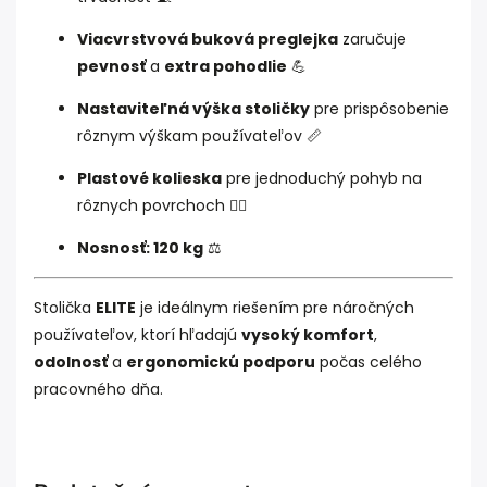
Viacvrstvová buková preglejka
zaručuje
pevnosť
a
extra pohodlie
💪
Nastaviteľná výška stoličky
pre prispôsobenie
rôznym výškam používateľov 📏
Plastové kolieska
pre jednoduchý pohyb na
rôznych povrchoch 🚶‍♂️
Nosnosť: 120 kg
⚖️
Stolička
ELITE
je ideálnym riešením pre náročných
používateľov, ktorí hľadajú
vysoký komfort
,
odolnosť
a
ergonomickú podporu
počas celého
pracovného dňa.