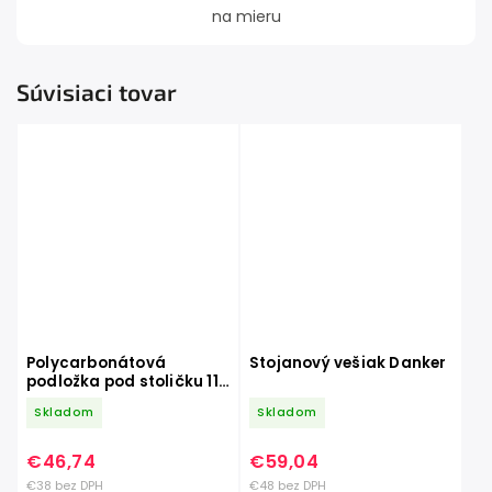
na mieru
Súvisiaci tovar
Polycarbonátová
Stojanový vešiak Danker
podložka pod stoličku 119
x78 cm
Skladom
Skladom
€46,74
€59,04
€38 bez DPH
€48 bez DPH