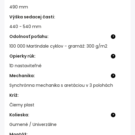
490 mm
Výška sedacej časti
:
440 - 540 mm
Odolnosť poťahu
:
?
100 000 Martindale cyklov - gramáž: 300 g/m2
Opierky rúk
:
?
1D nastaviteľné
Mechanika
:
?
Synchrónna mechanika s aretáciou v 3 polohách
Kríž
:
Čierny plast
Kolieska
:
?
Gumené / Univerzálne
Montáž
: