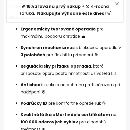
🎉 15% zľava na prvý nákup
+ 🛠️ 4-ročná
vyššej postavy.
záruka.
Nakupujte výhodne ešte dnes! 🛒
Hlavné vlastnosti:
Ergonomicky tvarované operadlo
pre
maximálnu podporu chrbtice 💼
Synchron mechanizmus
s blokáciou operadla v
3 polohách
pre flexibilitu pri sedení 🔄
Regulácia sily prítlaku operadla
, ktorá
prispôsobí oporu podľa hmotnosti užívateľa 🏋️‍♀️
Antishock
funkcia na ochranu proti nárazom pri
naklápaní 🌟
Podrúčky 1D
pre komfortné opretie rúk 🖐️
Kvalitná látka s Martindale certifikátom
na
100 000 oderových cyklov
pre dlhodobú
trvácnosť 🧵