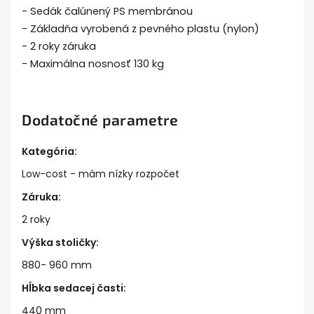
- Sedák čalúnený PS membránou
- Základňa vyrobená z pevného plastu (nylon)
- 2 roky záruka
- Maximálna nosnosť 130 kg
Dodatočné parametre
Kategória
:
Low-cost - mám nízky rozpočet
Záruka
:
2 roky
Výška stoličky
:
880- 960 mm
Hĺbka sedacej časti
:
440 mm