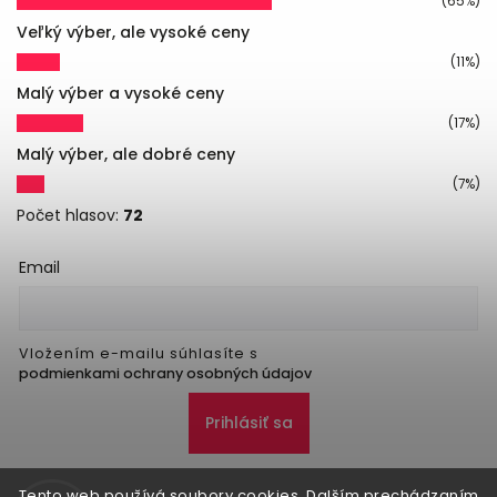
(65%)
Veľký výber, ale vysoké ceny
(11%)
Malý výber a vysoké ceny
(17%)
Malý výber, ale dobré ceny
(7%)
Počet hlasov:
72
Email
Vložením e-mailu súhlasíte s
podmienkami ochrany osobných údajov
Prihlásiť sa
Tento web používá soubory cookies. Dalším prechádzaním