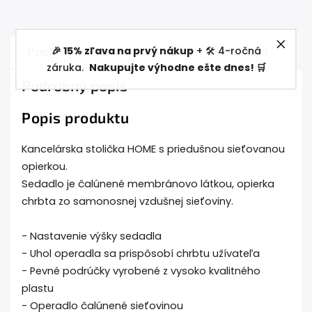
🎉 15% zľava na prvý nákup
+ 🛠️ 4-ročná
Popis
Hodnotenie (2)
Diskusia
záruka.
Nakupujte výhodne ešte dnes! 🛒
Podrobný popis
Popis produktu
Kancelárska stolička HOME s priedušnou sieťovanou
opierkou.
Sedadlo je čalúnené membránovo látkou, opierka
chrbta zo samonosnej vzdušnej sieťoviny.
- Nastavenie výšky sedadla
- Uhol operadla sa prispôsobí chrbtu užívateľa
- Pevné podrúčky vyrobené z vysoko kvalitného
plastu
- Operadlo čalúnené sieťovinou