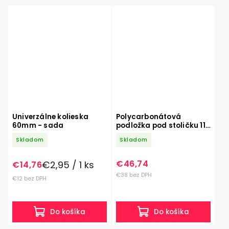
Univerzálne kolieska
Polycarbonátová
60mm - sada
podložka pod stoličku 119
x78 cm
Skladom
Skladom
€46,74
€2,95 / 1 ks
€14,76
€38 bez DPH
€12 bez DPH
Do košíka
Do košíka