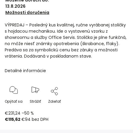
Môžeme doručiť do:
13.8.2026
Možnosti doručenia
VÝPREDAJ – Posledný kus kvalitnej, ručne vyrábanej stoličky
s hojdacou mechanikou. Ide o vystavenú vzorku z
showroomu a služby Office Servis. Stolička je plne funkčná,
no môže niesť známky opotrebenia (škrabance, fľaky).
Predáva sa za symbolickú cenu bez záruky a možnosti
vrátenia. Dodávaná v poskladanom stave.
Detailné informácie
Opýtať sa
Strážiť
Zdieľať
€231,24
–50 %
€115,62
€94 bez DPH