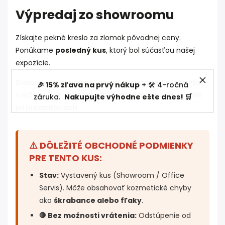
Výpredaj zo showroomu
Získajte pekné kreslo za zlomok pôvodnej ceny.
Ponúkame
posledný kus
, ktorý bol súčasťou našej
expozície.
Stolička je mechanicky plne funkčná, predáva sa však
🎉 15% zľava na prvý nákup
+ 🛠️ 4-ročná
v režime "tak ako stojí a leží" vzhľadom na jej využitie
záruka.
Nakupujte výhodne ešte dnes! 🛒
pri prezentáciách.
⚠️ DÔLEŽITÉ OBCHODNÉ PODMIENKY
PRE TENTO KUS:
Stav:
Vystavený kus (Showroom / Office
Servis). Môže obsahovať kozmetické chyby
ako
škrabance alebo fľaky
.
🛑 Bez možnosti vrátenia:
Odstúpenie od