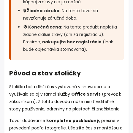
kúpnej zmluvy nie je možné.
🔒 Žiadna záruka:
Na tento tovar sa
nevzťahuje záručná doba.
🚫 Konečná cena:
Na tento produkt neplatia
žiadne ďalšie zľavy (ani za registráciu).
Prosíme,
nakupujte bez registrácie
(inak
bude objednávka stornovaná).
Pôvod a stav stoličky
Stolička bola dlhší čas vystavená v showroome a
využívala sa aj v rámci služby
Office Servis
(prevoz k
zákazníkom). Z tohto dôvodu môže niesť viditeľné
stopy používania, odreniny na plastoch či znečistenie.
Tovar dodávame
kompletne poskladaný
, presne v
prevedení podľa fotografie. Ušetríte čas s montážou a