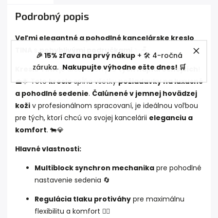
Podrobný popis
Veľmi elegantné a pohodlné kancelárske kreslo
TINA
s
pohyblivými područkami
✨🪑
🎉 15% zľava na prvý nákup
+ 🛠️ 4-ročná
záruka.
Nakupujte výhodne ešte dnes! 🛒
Kreslo TINA
je určené len pre
tých najnáročnejších
!
💼🌟 Toto
kreslo
spĺňa všetky
požiadavky na luxusné
a pohodlné sedenie
.
Čalúnené v jemnej hovädzej
koži
v profesionálnom spracovaní, je ideálnou voľbou
pre tých, ktorí chcú vo svojej kancelárii
eleganciu a
komfort
. 🐄💎
Hlavné vlastnosti:
Multiblock synchron mechanika
pre pohodlné
nastavenie sedenia 🔄
Regulácia tlaku protiváhy
pre maximálnu
flexibilitu a komfort 🏋️‍♂️