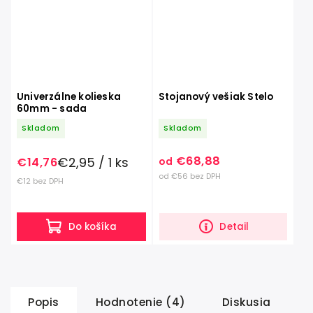
Univerzálne kolieska
Stojanový vešiak Stelo
60mm - sada
Skladom
Skladom
€68,88
€2,95 / 1 ks
€14,76
od
od €56 bez DPH
€12 bez DPH
Do košíka
Detail
Popis
Hodnotenie (4)
Diskusia