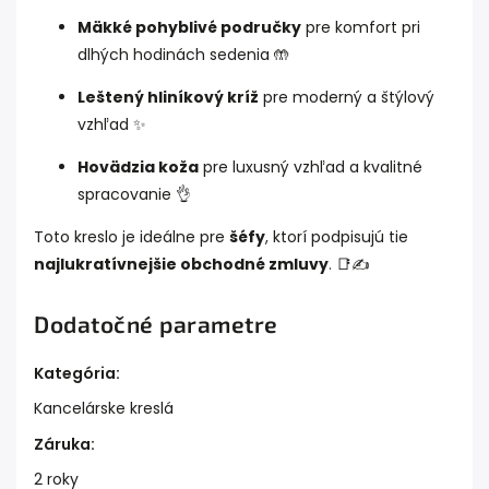
Mäkké pohyblivé područky
pre komfort pri
dlhých hodinách sedenia 🤲
Leštený hliníkový kríž
pre moderný a štýlový
vzhľad ✨
Hovädzia koža
pre luxusný vzhľad a kvalitné
spracovanie 👌
Toto kreslo je ideálne pre
šéfy
, ktorí podpisujú tie
najlukratívnejšie obchodné zmluvy
. 📑✍️
Dodatočné parametre
Kategória
:
Kancelárske kreslá
Záruka
:
2 roky