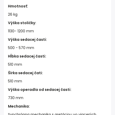
Hmotnosť
:
26 kg
Výška stoličky
:
1130- 1200 mm
Výška sedacej časti
:
500 - 570 mm
Hĺbka sedacej časti
:
510 mm
Šírka sedacej čati
:
510 mm
Výška operadla od sedacej časti
:
730 mm
Mechanika
:
Synchrónna mechanika s aretáciou vo viacerých