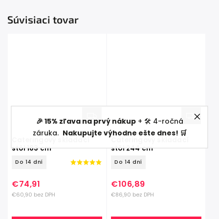
Súvisiaci tovar
🎉 15% zľava na prvý nákup
+ 🛠️ 4-ročná
záruka.
Nakupujte výhodne ešte dnes! 🛒
Cateringový skladací
Cateringový skladací
stôl 183 cm
stôl 244 cm
Do 14 dní
Do 14 dní
€74,91
€106,89
€60,90 bez DPH
€86,90 bez DPH