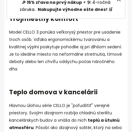
🎉 15% zľava na prvý nákup
+ 🛠️ 4-ročná
záruka.
Nakupujte výhodne ešte dnes! 🛒
Trojmiestny komfort
Model CELLO 3 ponúka veľkorysý priestor pre usadenie
troch osôb. Vďaka ergonomickému tvarovaniu a
kvalitnej výplni poskytuje pohodlie aj pri dlhšom sedení.
Je to ideálne miesto na neformálne stretnutia, tímové
debaty alebo len chvíľu oddychu počas náročného
dňa.
Teplo domova v kancelárii
Hlavnou úlohou série CELLO je "poľudštiť" verejné
priestory. Svojím dizajnom rozbíja chladnú sterilitu
kancelárskych budov a vnáša do nich
teplú a útulnú
atmosféru
. Pôsobí ako dizajnový solitér, ktorý na seba