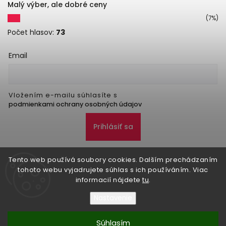
Malý výber, ale dobré ceny
(7%)
Počet hlasov:
73
Email
Vložením e-mailu súhlasíte s
podmienkami ochrany osobných údajov
Prihlásiť sa
Tento web používá soubory cookies. Dalším prechádzaním
tohoto webu vyjadrujete súhlas s ich používáním. Viac
informacií nájdete
tu
.
Nastavenie
Copyright 2026
Danker
. Všetky práva vyhradené.
Upraviť nastavenie cookies
Súhlasím