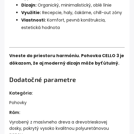
Dizajn:
Organický, minimalistický, oblé línie
Využitie:
Recepcie, haly, čakárne, chill-out zóny
Vlastnosti:
Komfort, pevná konštrukcia,
estetická hodnota
Vneste do priestoru harmóniu. Pohovka CELLO 3 je
dôkazom, že aj moderný dizajn môže byť útulný.
Dodatočné parametre
Kategória
:
Pohovky
Rám
:
Vyrobený z masívneho dreva a drevotrieskovej
dosky, pokrytý vysoko kvalitnou polyuretánovou