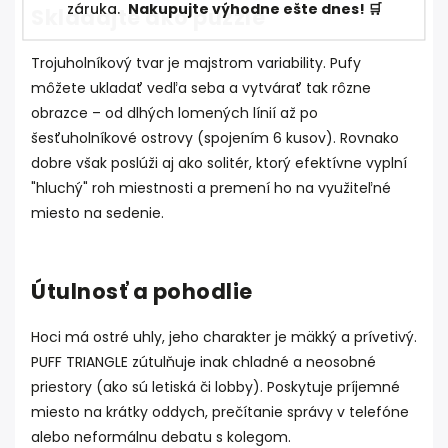
záruka.
Nakupujte výhodne ešte dnes! 🛒
Skladajte ako puzzle
Trojuholníkový tvar je majstrom variability. Pufy
môžete ukladať vedľa seba a vytvárať tak rôzne
obrazce – od dlhých lomených línií až po
šesťuholníkové ostrovy (spojením 6 kusov). Rovnako
dobre však poslúži aj ako solitér, ktorý efektívne vyplní
"hluchý" roh miestnosti a premení ho na využiteľné
miesto na sedenie.
Útulnosť a pohodlie
Hoci má ostré uhly, jeho charakter je mäkký a prívetivý.
PUFF TRIANGLE zútulňuje inak chladné a neosobné
priestory (ako sú letiská či lobby). Poskytuje príjemné
miesto na krátky oddych, prečítanie správy v telefóne
alebo neformálnu debatu s kolegom.