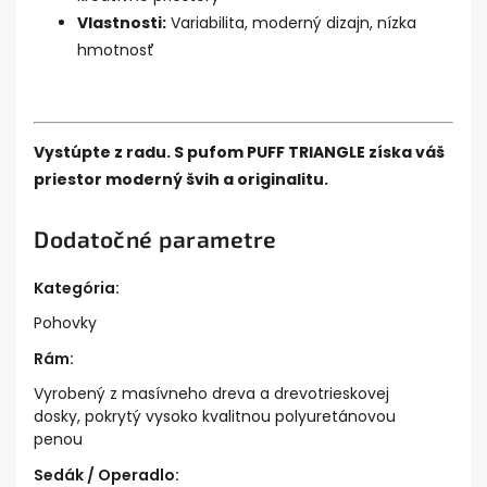
Vlastnosti:
Variabilita, moderný dizajn, nízka
hmotnosť
Vystúpte z radu. S pufom PUFF TRIANGLE získa váš
priestor moderný švih a originalitu.
Dodatočné parametre
Kategória
:
Pohovky
Rám
:
Vyrobený z masívneho dreva a drevotrieskovej
dosky, pokrytý vysoko kvalitnou polyuretánovou
penou
Sedák / Operadlo
: