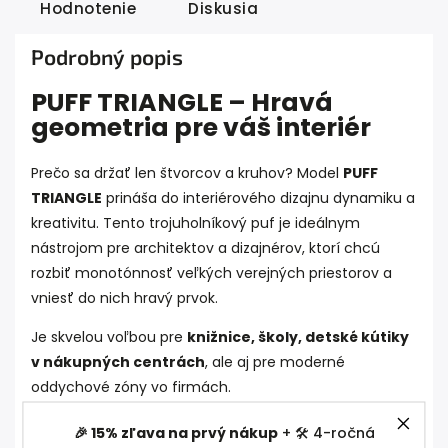
Hodnotenie
Diskusia
Podrobný popis
PUFF TRIANGLE – Hravá
geometria pre váš interiér
Prečo sa držať len štvorcov a kruhov? Model
PUFF
TRIANGLE
prináša do interiérového dizajnu dynamiku a
kreativitu. Tento trojuholníkový puf je ideálnym
nástrojom pre architektov a dizajnérov, ktorí chcú
rozbiť monotónnosť veľkých verejných priestorov a
vniesť do nich hravý prvok.
Je skvelou voľbou pre
knižnice, školy, detské kútiky
v nákupných centrách
, ale aj pre moderné
oddychové zóny vo firmách.
🎉 15% zľava na prvý nákup
+ 🛠️ 4-ročná