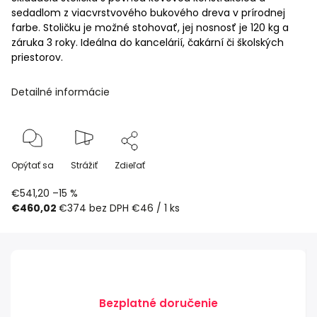
sedadlom z viacvrstvového bukového dreva v prírodnej
farbe. Stoličku je možné stohovať, jej nosnosť je 120 kg a
záruka 3 roky. Ideálna do kancelárií, čakární či školských
priestorov.
Detailné informácie
Opýtať sa
Strážiť
Zdieľať
€541,20
–15 %
€460,02
€374 bez DPH
€46 / 1 ks
Bezplatné doručenie