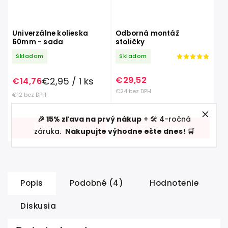
Univerzálne kolieska
Odborná montáž
60mm - sada
stoličky
Skladom
Skladom
€29,52
€2,95 / 1 ks
€14,76
€24 bez DPH
€12 bez DPH
🎉 15% zľava na prvý nákup
+ 🛠️ 4-ročná
Do košíka
Do košíka
záruka.
Nakupujte výhodne ešte dnes! 🛒
Popis
Podobné (4)
Hodnotenie
Diskusia