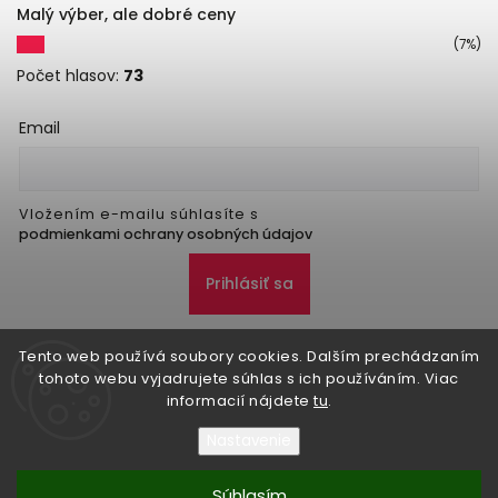
Malý výber, ale dobré ceny
(7%)
Počet hlasov:
73
Email
Vložením e-mailu súhlasíte s
podmienkami ochrany osobných údajov
Prihlásiť sa
Tento web používá soubory cookies. Dalším prechádzaním
tohoto webu vyjadrujete súhlas s ich používáním. Viac
informacií nájdete
tu
.
Nastavenie
Copyright 2026
Danker
. Všetky práva vyhradené.
Upraviť nastavenie cookies
Súhlasím