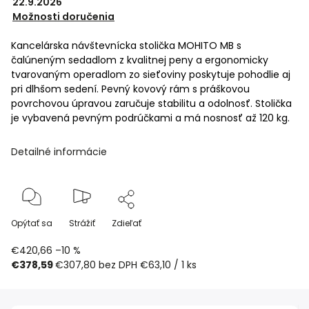
22.9.2026
Možnosti doručenia
Kancelárska návštevnícka stolička MOHITO MB s
čalúneným sedadlom z kvalitnej peny a ergonomicky
tvarovaným operadlom zo sieťoviny poskytuje pohodlie aj
pri dlhšom sedení. Pevný kovový rám s práškovou
povrchovou úpravou zaručuje stabilitu a odolnosť. Stolička
je vybavená pevným podrúčkami a má nosnosť až 120 kg.
Detailné informácie
Opýtať sa
Strážiť
Zdieľať
€420,66
–10 %
€378,59
€307,80 bez DPH
€63,10 / 1 ks