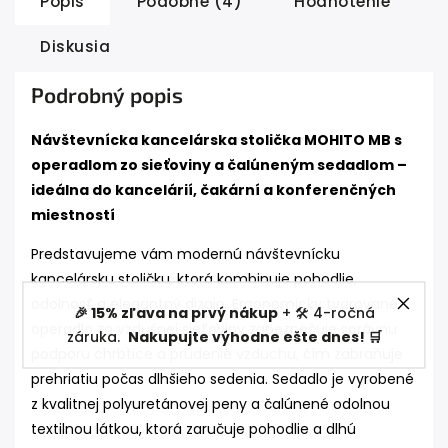
Popis
Podobné (4)
Hodnotenie
Diskusia
Podrobný popis
Návštevnícka kancelárska stolička MOHITO MB s
operadlom zo sieťoviny a čalúneným sedadlom –
ideálna do kancelárií, čakární a konferenčných
miestností
Predstavujeme vám modernú návštevnícku
kancelársku stoličku, ktorá kombinuje pohodlie,
odolnosť a elegantný dizajn. Ergonomicky tvarované
🎉 15% zľava na prvý nákup
+ 🛠️ 4-ročná
operadlo zo vzdušnej sieťoviny zabezpečuje správnu
záruka.
Nakupujte výhodne ešte dnes! 🛒
podporu chrbtice a prúdenie vzduchu, čím zabraňuje
prehriatiu počas dlhšieho sedenia. Sedadlo je vyrobené
z kvalitnej polyuretánovej peny a čalúnené odolnou
textilnou látkou, ktorá zaručuje pohodlie a dlhú