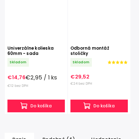
Univerzálne kolieska
Odborná montáž
60mm - sada
stoličky
Skladom
Skladom
€29,52
€2,95 / 1 ks
€14,76
€24 bez DPH
€12 bez DPH
Do košíka
Do košíka