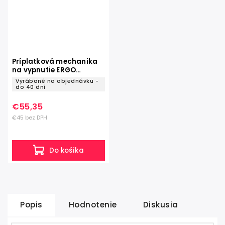
Príplatková mechanika
na vypnutie ERGO
BALANCE pre stoličky
Vyrábané na objednávku -
ROVO
do 40 dní
€55,35
€45 bez DPH
Do košíka
Popis
Hodnotenie
Diskusia