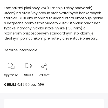
Kompaktný plošinový vozík (manipulačný podvozok)
určený na efektívny presun stohovateľných banketových
stoličiek. Slúži ako mobilná základňa, ktorá umožňuje rýchlo
a bezpečne premiestniť viacero kusov stoličiek naraz bez
fyzickej námahy. Vďaka nízkej výške (150 mm) a
rozmerom prispôsobeným štandardným stoličkám je
ideálnym pomocníkom pre hotely a eventové priestory.
Detailné informácie
Opýtať sa
Strážiť
Zdieľať
€58,92
€47,90
bez DPH