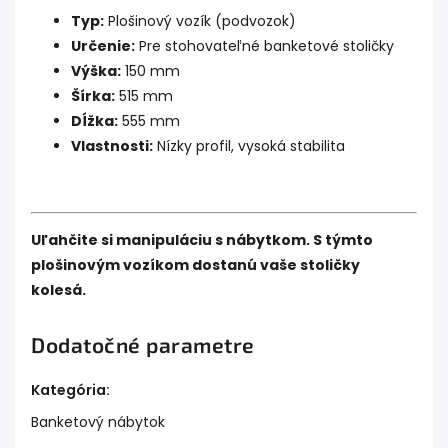
Typ:
Plošinový vozík (podvozok)
Určenie:
Pre stohovateľné banketové stoličky
Výška:
150 mm
Šírka:
515 mm
Dĺžka:
555 mm
Vlastnosti:
Nízky profil, vysoká stabilita
Uľahčite si manipuláciu s nábytkom. S týmto
plošinovým vozíkom dostanú vaše stoličky
kolesá.
Dodatočné parametre
Kategória
:
Banketový nábytok