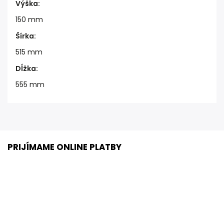
Výška
:
150 mm
Šírka
:
515 mm
Dĺžka
:
555 mm
PRIJÍMAME ONLINE PLATBY