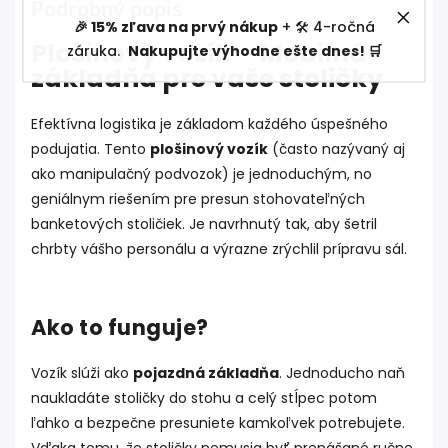
Podrobný popis
🎉 15% zľava na prvý nákup
+ 🛠️ 4-ročná
Plošinový vozík – Mobilná
záruka.
Nakupujte výhodne ešte dnes! 🛒
základňa pre vaše stoličky
Efektívna logistika je základom každého úspešného
podujatia. Tento
plošinový vozík
(často nazývaný aj
ako manipulačný podvozok) je jednoduchým, no
geniálnym riešením pre presun stohovateľných
banketových stoličiek. Je navrhnutý tak, aby šetril
chrbty vášho personálu a výrazne zrýchlil prípravu sál.
Ako to funguje?
Vozík slúži ako
pojazdná základňa
. Jednoducho naň
naukladáte stoličky do stohu a celý stĺpec potom
ľahko a bezpečne presuniete kamkoľvek potrebujete.
Vďaka tomu, že stoličky nemusia byť prenášané ručne