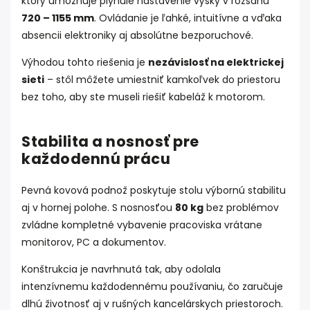
ktorý umožňuje plynulé nastavenie výšky v rozsahu
720 – 1155 mm
. Ovládanie je ľahké, intuitívne a vďaka
absencii elektroniky aj absolútne bezporuchové.
Výhodou tohto riešenia je
nezávislosť na elektrickej
sieti
– stôl môžete umiestniť kamkoľvek do priestoru
bez toho, aby ste museli riešiť kabeláž k motorom.
Stabilita a nosnosť pre
každodennú prácu
Pevná kovová podnož poskytuje stolu výbornú stabilitu
aj v hornej polohe. S nosnosťou
80 kg
bez problémov
zvládne kompletné vybavenie pracoviska vrátane
monitorov, PC a dokumentov.
Konštrukcia je navrhnutá tak, aby odolala
intenzívnemu každodennému používaniu, čo zaručuje
dlhú životnosť aj v rušných kancelárskych priestoroch.