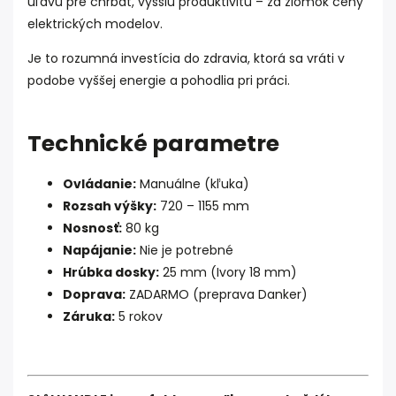
úľavu pre chrbát, vyššiu produktivitu – za zlomok ceny
elektrických modelov.
Je to rozumná investícia do zdravia, ktorá sa vráti v
podobe vyššej energie a pohodlia pri práci.
Technické parametre
Ovládanie:
Manuálne (kľuka)
Rozsah výšky:
720 – 1155 mm
Nosnosť:
80 kg
Napájanie:
Nie je potrebné
Hrúbka dosky:
25 mm (Ivory 18 mm)
Doprava:
ZADARMO (preprava Danker)
Záruka:
5 rokov