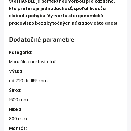
Stôl HANDLE je perfektnou voľbou pre každého,
kto preferuje jednoduchosť, spoľahlivosť a
slobodu pohybu. Vytvorte si ergonomické
pracovisko bez zbytočných nákladov ešte dnes!
Dodatočné parametre
Kategória
:
Manuálne nastaviteľné
Výška
:
od 720 do 1155 mm
Šírka
:
1600 mm
Hĺbka
:
800 mm
Montáž
: