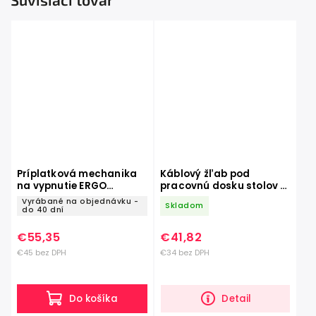
Príplatková mechanika
Káblový žľab pod
na vypnutie ERGO
pracovnú dosku stolov -
BALANCE pre stoličky
980 mm
Vyrábané na objednávku -
Skladom
ROVO
do 40 dní
€55,35
€41,82
€45 bez DPH
€34 bez DPH
Do košíka
Detail