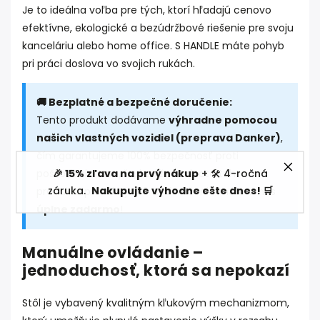
Je to ideálna voľba pre tých, ktorí hľadajú cenovo
efektívne, ekologické a bezúdržbové riešenie pre svoju
kanceláriu alebo home office. S HANDLE máte pohyb
pri práci doslova vo svojich rukách.
🚚 Bezplatné a bezpečné doručenie:
Tento produkt dodávame
výhradne pomocou
našich vlastných vozidiel (preprava Danker)
,
čím garantujeme 100% bezpečnosť proti
🎉 15% zľava na prvý nákup
+ 🛠️ 4-ročná
poškodeniu. Navyše, keďže hodnota tohto
záruka.
Nakupujte výhodne ešte dnes! 🛒
produktu presahuje 50 €, doručenie máte u nás
úplne zadarmo
!
Manuálne ovládanie –
jednoduchosť, ktorá sa nepokazí
Stôl je vybavený kvalitným kľukovým mechanizmom,