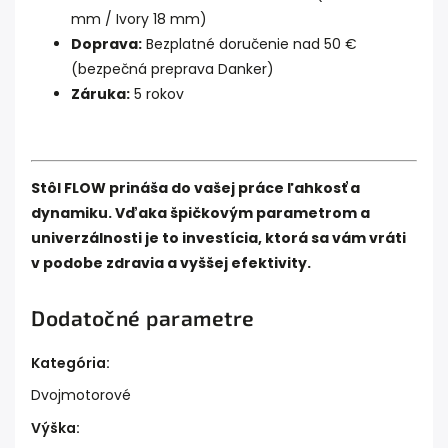
mm / Ivory 18 mm)
Doprava:
Bezplatné doručenie nad 50 €
(bezpečná preprava Danker)
Záruka:
5 rokov
Stôl FLOW prináša do vašej práce ľahkosť a
dynamiku. Vďaka špičkovým parametrom a
univerzálnosti je to investícia, ktorá sa vám vráti
v podobe zdravia a vyššej efektivity.
Dodatočné parametre
Kategória
:
Dvojmotorové
Výška
: