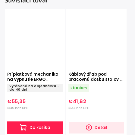
Príplatková mechanika
Káblový žľab pod
na vypnutie ERGO
pracovnú dosku stolov -
BALANCE pre stoličky
980 mm
Vyrábané na objednávku -
Skladom
ROVO
do 40 dní
€55,35
€41,82
€45 bez DPH
€34 bez DPH
Do košíka
Detail