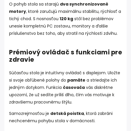
O pohyb stola sa starajú
dva synchronizované
motory
, ktoré zaručujú maximálnu stabilitu, rýchlosť a
tichý chod. S nosnosťou
120 kg
stôl bez problémov
unesie kompletnú PC zostavu, monitory a ďalšie
príslušenstvo bez toho, aby stratil na rýchlosti zdvihu.
Prémiový ovládač s funkciami pre
zdravie
Súčasťou stola je intuitívny ovládač s displejom. Uložte
si svoje obľúbené polohy do
pamäte
a striedajte ich
jedným dotykom. Funkcia
časovača
vás diskrétne
upozorní, že už sedíte príliš dlho, čím vás motivuje k
zdravšiemu pracovnému štýlu.
Samozrejmosťou je
detská poistka
, ktorá zabráni
nechcenému pohybu stola v domácnosti.