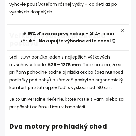
vyhovie používateľom rôznej výšky – od detí až po
vysokých dospelých.
🎉 15% zľava na prvý nákup
+ 🛠️ 4-ročná
Veľkorysý rozsah pre každú
záruka.
Nakupujte výhodne ešte dnes! 🛒
postavu
Stôl FLOW ponúka jeden z najlepších výškových
rozsahov v triede:
625 – 1275 mm
. To znamená, že si
pri ňom pohodlne sadne aj nižšia osoba (bez nutnosti
podložky pod nohy) a zároveň poskytne ergonomický
komfort pri státí aj pre ľudí s výškou nad 190 cm.
Je to univerzálne riešenie, ktoré rastie s vami alebo sa
prispôsobí celému tímu v kancelárii.
Dva motory pre hladký chod