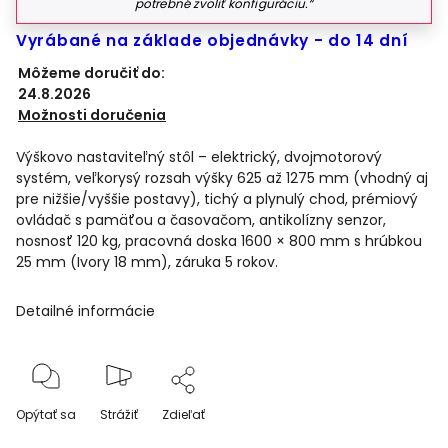
potrebné zvoliť konfiguráciu.“
Vyrábané na základe objednávky - do 14 dní
Môžeme doručiť do:
24.8.2026
Možnosti doručenia
Výškovo nastaviteľný stôl – elektrický, dvojmotorový
systém, veľkorysý rozsah výšky 625 až 1275 mm (vhodný aj
pre nižšie/vyššie postavy), tichý a plynulý chod, prémiový
ovládač s pamäťou a časovačom, antikolízny senzor,
nosnosť 120 kg, pracovná doska 1600 × 800 mm s hrúbkou
25 mm (Ivory 18 mm), záruka 5 rokov.
Detailné informácie
Opýtať sa
Strážiť
Zdieľať