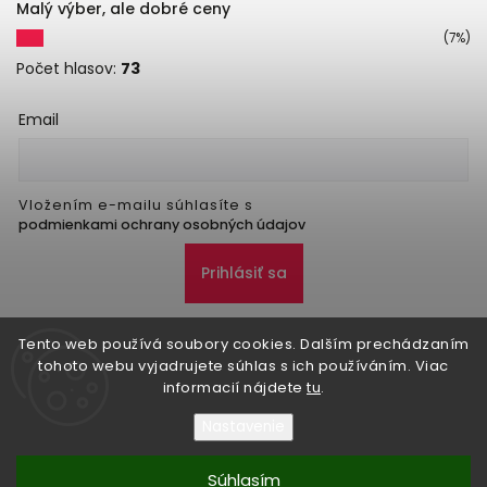
Malý výber, ale dobré ceny
(7%)
Počet hlasov:
73
Email
Vložením e-mailu súhlasíte s
podmienkami ochrany osobných údajov
Prihlásiť sa
Tento web používá soubory cookies. Dalším prechádzaním
tohoto webu vyjadrujete súhlas s ich používáním. Viac
informacií nájdete
tu
.
Nastavenie
Copyright 2026
Danker
. Všetky práva vyhradené.
Upraviť nastavenie cookies
Súhlasím