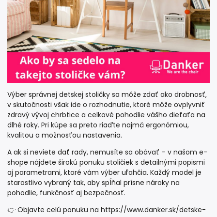
Výber správnej detskej stoličky sa môže zdať ako drobnosť,
v skutočnosti však ide o rozhodnutie, ktoré môže ovplyvniť
zdravý vývoj chrbtice a celkové pohodlie vášho dieťaťa na
dlhé roky. Pri kúpe sa preto riaďte najmä ergonómiou,
kvalitou a možnosťou nastavenia.
A ak si neviete dať rady, nemusíte sa obávať – v našom e-
shope nájdete širokú ponuku stoličiek s detailnými popismi
aj parametrami, ktoré vám výber uľahčia. Každý model je
starostlivo vybraný tak, aby spĺňal prísne nároky na
pohodlie, funkčnosť aj bezpečnosť.
👉 Objavte celú ponuku na
https://www.danker.sk/detske-