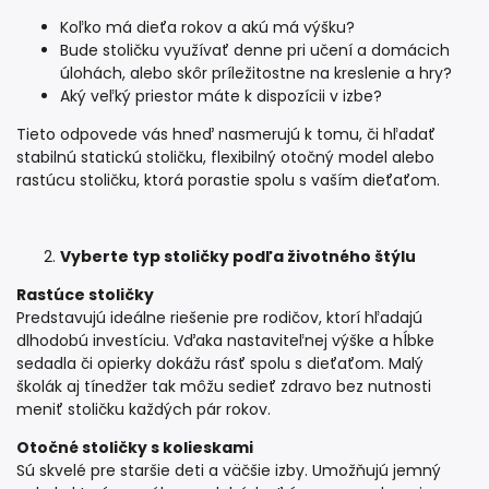
Koľko má dieťa rokov a akú má výšku?
Bude stoličku využívať denne pri učení a domácich
úlohách, alebo skôr príležitostne na kreslenie a hry?
Aký veľký priestor máte k dispozícii v izbe?
Tieto odpovede vás hneď nasmerujú k tomu, či hľadať
stabilnú statickú stoličku, flexibilný otočný model alebo
rastúcu stoličku, ktorá porastie spolu s vaším dieťaťom.
Vyberte typ stoličky podľa životného štýlu
Rastúce stoličky
Predstavujú ideálne riešenie pre rodičov, ktorí hľadajú
dlhodobú investíciu. Vďaka nastaviteľnej výške a hĺbke
sedadla či opierky dokážu rásť spolu s dieťaťom. Malý
školák aj tínedžer tak môžu sedieť zdravo bez nutnosti
meniť stoličku každých pár rokov.
Otočné stoličky s kolieskami
Sú skvelé pre staršie deti a väčšie izby. Umožňujú jemný