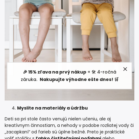
🎉 15% zľava na prvý nákup
+ 🛠️ 4-ročná
záruka.
Nakupujte výhodne ešte dnes! 🛒
Myslite na materiály a údržbu
Deti sa pri stole často venujú nielen učeniu, ale aj
kreatívnym činnostiam, a nehody v podobe rozliatej vody či
„zacapkaní“ od farieb sú úplne bežné. Preto je praktické
voliť stoličky s
ľahko čistiteľnými poťahmi
alebo