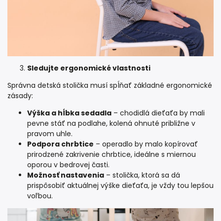
Sledujte ergonomické vlastnosti
Správna detská stolička musí spĺňať základné
ergonomické
zásady
:
Výška a hĺbka sedadla
– chodidlá dieťaťa by mali
pevne stáť na podlahe, kolená ohnuté približne v
pravom uhle.
Podpora chrbtice
– operadlo by malo kopírovať
prirodzené zakrivenie chrbtice, ideálne s miernou
oporou v bedrovej časti.
Možnosť nastavenia
– stolička, ktorá sa dá
prispôsobiť aktuálnej výške dieťaťa, je vždy tou lepšou
voľbou.