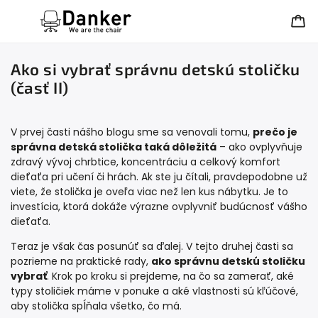
Ako si vybrať správnu detskú stoličku
(časť II)
V
prvej časti nášho blogu
sme sa venovali tomu,
prečo je
správna detská stolička taká dôležitá
– ako ovplyvňuje
zdravý vývoj chrbtice, koncentráciu a celkový komfort
dieťaťa pri učení či hrách. Ak ste ju čítali, pravdepodobne už
viete, že stolička je oveľa viac než len kus nábytku. Je to
investícia, ktorá dokáže výrazne ovplyvniť budúcnosť vášho
dieťaťa.
Teraz je však čas posunúť sa ďalej. V tejto druhej časti sa
pozrieme na praktické rady,
ako správnu detskú stoličku
vybrať
. Krok po kroku si prejdeme, na čo sa zamerať, aké
typy stoličiek máme v ponuke a aké vlastnosti sú kľúčové,
aby stolička spĺňala všetko, čo má.